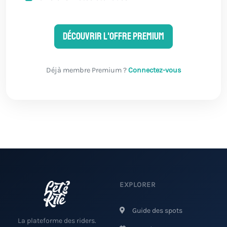
Découvrir l'offre Premium
Déjà membre Premium ?
Connectez-vous
EXPLORER
Guide des spots
La plateforme des riders.