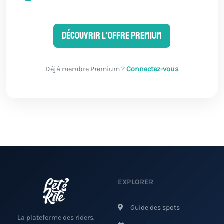
Découvrir l'offre Premium
Déjà membre Premium ?
Connectez-vous
EXPLORER
Guide des spots
La plateforme des riders.