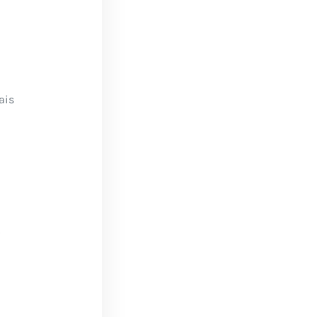
ais
s