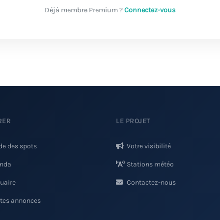
Déjà membre Premium ?
Connectez-vous
RER
LE PROJET
de des spots
Votre visibilité
nda
Stations météo
uaire
Contactez-nous
ites annonces