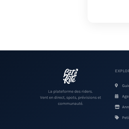
EXPLO
Gui
La plateforme des riders.
Age
Vent en direct, spots, prévisions et
communauté.
Ann
Pet