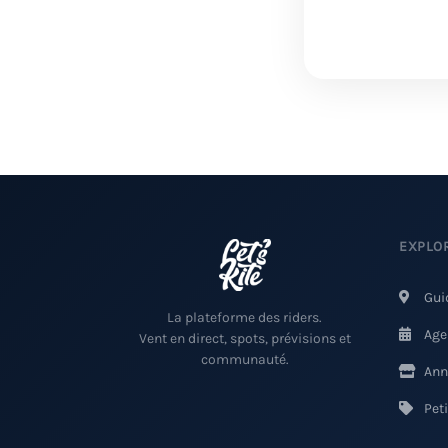
EXPLO
Gui
La plateforme des riders.
Age
Vent en direct, spots, prévisions et
communauté.
Ann
Pet