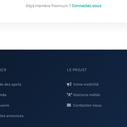
Déjà membre Premium ?
Connectez-vous
RER
LE PROJET
de des spots
Votre visibilité
nda
Stations météo
uaire
Contactez-nous
ites annonces