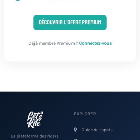
Découvrir l'offre Premium
Déjà membre Premium ?
Connectez-vous
EXPLORER
Guide des spots
La plateforme des riders.