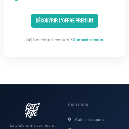
Découvrir l'offre Premium
Déjà membre Premium ?
Connectez-vous
EXPLORER
Guide des spots
La plateforme des riders.