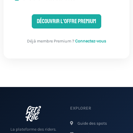
Découvrir l'offre Premium
Déjà membre Premium ?
Connectez-vous
EXPLORER
Guide des spots
La plateforme des riders.