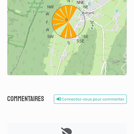
N
NNE
NW
NE
WNW
ENE
0
W
E
WSW
ESE
SW
SE
SSE
S
Commentaires
Connectez-vous pour commenter
0