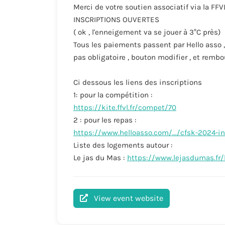
Merci de votre soutien associatif via la FF
INSCRIPTIONS OUVERTES
( ok , l'enneigement va se jouer à 3°C près)
Tous les paiements passent par Hello asso 
pas obligatoire , bouton modifier , et remb
Ci dessous les liens des inscriptions
1: pour la compétition :
https://kite.ffvl.fr/compet/70
2 : pour les repas :
https://www.helloasso.com/.../cfsk-2024-in
Liste des logements autour :
Le jas du Mas :
https://www.lejasdumas.fr
View event website