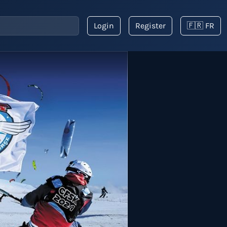
Login
Register
🇫🇷 FR